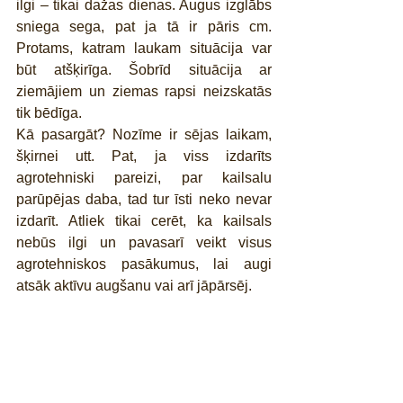
ilgi – tikai dažas dienas. Augus izglābs 
sniega sega, pat ja tā ir pāris cm. 
Protams, katram laukam situācija var 
būt atšķirīga. Šobrīd situācija ar 
ziemājiem un ziemas rapsi neizskatās 
tik bēdīga.
Kā pasargāt? Nozīme ir sējas laikam, 
šķirnei utt. Pat, ja viss izdarīts 
agrotehniski pareizi, par kailsalu 
parūpējas daba, tad tur īsti neko nevar 
izdarīt. Atliek tikai cerēt, ka kailsals 
nebūs ilgi un pavasarī veikt visus 
agrotehniskos pasākumus, lai augi 
atsāk aktīvu augšanu vai arī jāpārsēj.