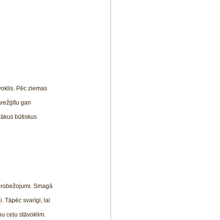
voklis. Pēc ziemas 
arežģītu gan 
rākus būtiskus 
 ierobežojumi. Smagā 
 Tāpēc svarīgi, lai 
bu ceļu stāvoklim.