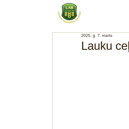
SĀKUMS
PAR
2025. g. 7. marts
Lauku ceļ