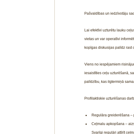
Pašvaldības un iedzīvotāju sa
Lai efektīvi uzturētu lauku ceļ
vietas un var operatīvi infor
kopīgas diskusijas palīdz rast
Viens no iespējamiem risināju
iesaistīties ceļu uzturēšanā, s
palīdzību, kas ilgtermiņā sama
Profilaktiskie uzturēšanas darb
Regulāra greiderēšana – pa
Ceļmalu apkopšana – aizs
Svarīgi regulāri attīrīt c