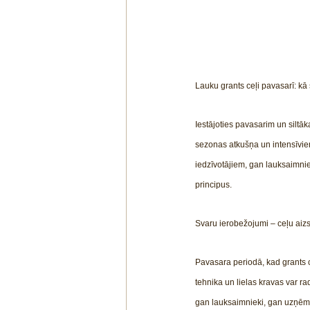
Lauku grants ceļi pavasarī: kā 
Iestājoties pavasarim un siltā
sezonas atkušņa un intensīviem 
iedzīvotājiem, gan lauksaimniek
principus.
Svaru ierobežojumi – ceļu aiz
Pavasara periodā, kad grants ce
tehnika un lielas kravas var ra
gan lauksaimnieki, gan uzņēmēj