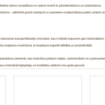
fektīva ūdens novadīšana no ceļiem novērš to pārmitrināšanos un izskalošanos.
ntošana – atbilstoši grants maisījumi un pamatnes nostiprināšana palīdz uzlabot ceļ
 izdevumus transportlīdzekļu remontam, kas ir būtisks ieguvums gan iedzīvotājiem
īnu bojājumu novēršanai, to iespējams ieguldīt attīstībā un produktivitātē.
infrastruktūras elements, kas nodrošina piekļuvi mājām, saimniecībām un uzņēmumie
aus nodrošināt ilgtspējīgu un kvalitatīvu satiksmi visa gada garumā.