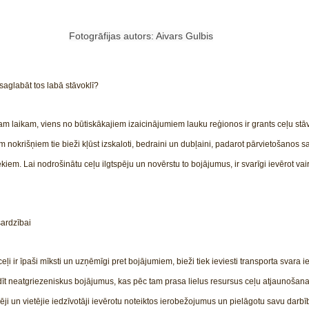
Fotogrāfijas autors: Aivars Gulbis
saglabāt tos labā stāvoklī?
kam laikam, viens no būtiskākajiem izaicinājumiem lauku reģionos ir grants ceļu stā
nokrišņiem tie bieži kļūst izskaloti, bedraini un dubļaini, padarot pārvietošanos s
iem. Lai nodrošinātu ceļu ilgtspēju un novērstu to bojājumus, ir svarīgi ievērot vai
sardzībai
ļi ir īpaši mīksti un uzņēmīgi pret bojājumiem, bieži tiek ieviesti transporta svara
dīt neatgriezeniskus bojājumus, kas pēc tam prasa lielus resursus ceļu atjaunošanai.
i un vietējie iedzīvotāji ievērotu noteiktos ierobežojumus un pielāgotu savu darbī