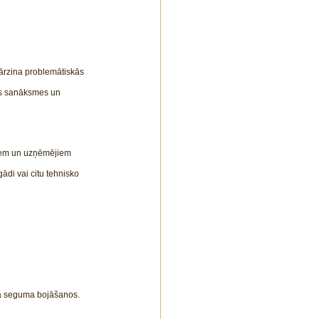
 pārzina problemātiskās 
as sanāksmes un 
kiem un uzņēmējiem 
ādi vai citu tehnisko 
ļa seguma bojāšanos. 