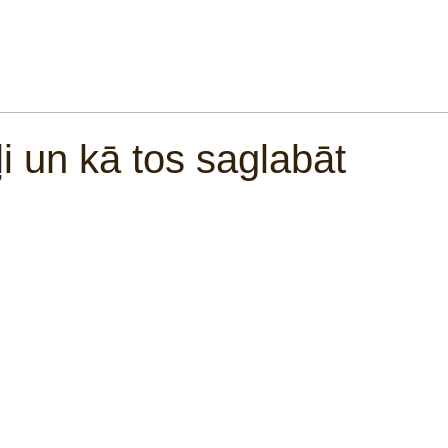
 ORGANIZĀCIJU
AKTUALITĀTES
AGRONOMU IETEIKU
i un kā tos saglabāt