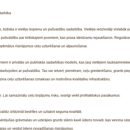
darbība
us, būtiska ir vietējo kopienu un pašvaldību sadarbība. Vietējie iedzīvotāji vislabāk
mēt pašvaldību par kritiskajiem posmiem, kas prasa steidzamu iejaukšanos. Regulār
 optimālus risinājumus ceļu uzturēšanai un atjaunošanai.
miem ir privātās un publiskās sadarbības modelis, kas ļauj vietējiem lauksaimnie
adarbojoties ar pašvaldību. Tas var ietvert, piemēram, ceļu greiderēšanu, grants pieg
zina ceļu uzturēšanas izmaksas un nodrošina kvalitatīvu infrastruktūru.
i. Lai samazinātu ceļu bojājumu risku, svarīgi veikt profilaktiskus pasākumus:
līdz izlīdzināt bedrītes un uzlabot seguma kvalitāti.
ērējušas grāvmalas un uzkrājies grunts slānis kavē ūdens novadi, kas veicina ce
eļmalas un veidot ūdens novadīšanas risinājumus.