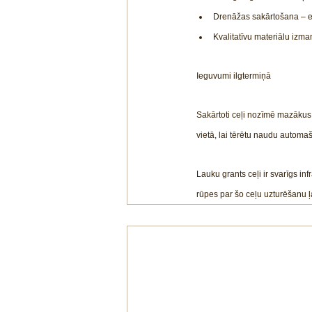
Drenāžas sakārtošana – e
Kvalitatīvu materiālu izma
Ieguvumi ilgtermiņā
Sakārtoti ceļi nozīmē mazākus
vietā, lai tērētu naudu automaš
Lauku grants ceļi ir svarīgs 
rūpes par šo ceļu uzturēšanu ļ