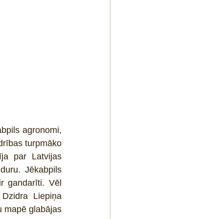
drības turpmāko 
 par Latvijas 
uru. Jēkabpils 
gandarīti. Vēl 
Dzidra Liepiņa 
 mapē glabājas 