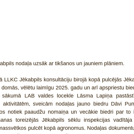
bpils nodaļa uzsāk ar tikšanos un jauniem plāniem.
os domās, vēlētu laimīgu 2025. gadu un arī apspriestu bie
sākumā LAB valdes locekle Lāsma Lapiņa pastāstīja
aktivitātēm, sveicām nodaļas jauno biedru Dāvi Pund
s notiek paaudžu nomaiņa un vecākie biedri par to ir 
nas toreizējās Jēkabpils sēklu inspekcijas vadītāja 
iemassvētkos pulcēt kopā agronomus. Nodaļas dokumentu