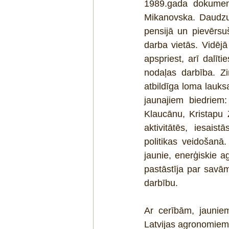
1989.gada dokument
Mikanovska. Daudzu
pensijā un pievērsuš
darba vietās. Vidēj
apspriest, arī dalīt
nodaļas darbība. Z
atbildīga loma lauk
jaunajiem biedriem
Klaucānu, Kristapu Z
aktivitātēs, iesai
politikas veidošanā.
jaunie, enerģiskie 
pastāstīja par savā
darbību.
Ar cerībām, jauniem
Latvijas agronomiem