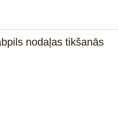
 ORGANIZĀCIJU
AKTUALITĀTES
AGRONOMU IETEIKU
bpils nodaļas tikšanās