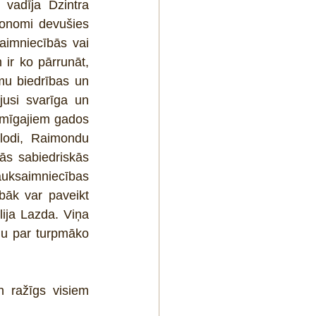
adīja Dzintra 
onomi devušies 
aimniecībās vai 
r ko pārrunāt, 
mu biedrības un 
usi svarīga un 
mīgajiem gados 
lodi, Raimondu 
ās sabiedriskās 
uksaimniecības 
bāk var paveikt 
ja Lazda. Viņa 
u par turpmāko 
 ražīgs visiem 