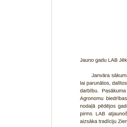
Jauno gadu LAB Jēka
	Janvāra sākumā LLKC Jēkabpils konsultāciju birojā kopā pulcējās Jēkabpils agronomi, 
lai parunātos, dalīt
darbību. Pasākuma 
Agronomu biedrības 
nodaļā pēdējos gado
pirms LAB atjaunoša
aizsāka tradīciju Z