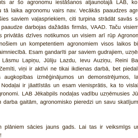
s ar šo agronomu iestāšanos atjaunotajā LAB, ko v
 tā laika agronomu vairs nav. Vecākās paaudzes agr
ies saviem vaļaspriekiem, citi turpina strādāt savās s
ā paaudze darbojas dažādās firmās, VAAD. Taču visiem i
ies privātās dzīves notikumos un visiem arī rūp Agrono
inošiem un kompetentiem agronomiem visos laikos bij
saimniecībā. Esam gandarīti par saviem gudrajiem, uzņē
: Lāsmu Lapiņu, Jūliju Lazdu, Ievu Auziņu, Reini Ba
emīti, viņi ir aktīvi ne tikai ikdienas darbā, bet piedal
stās augkopības izmēģinājumos un demonstrējumos, la
 Nodaļai ir jāattīstās un esam vienisprātis, ka to visla
agronomi. LAB Jēkabpils nodaļas vadību uzņēmusies Jūli
m darba gaitām, agronomisko pieredzi un savu skatījum
 plāniem sācies jauns gads. Lai tas ir veiksmīgs un
!